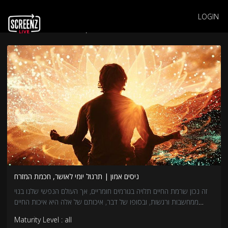
LOGIN
רוח, פילוסופיה ותודעה
ניסים אמון | תרגול יומי לאושר, חכמת המזרח
זה נכון שרמת החיים תלויה בגורמים חומריים, אך העולם הנפשי שלנו בנוי
ממחשבות ורגשות, ובסופו של דבר, איכותם של אלה היא איכות החיים
האמיתית שלנו. בסדרת מפגשים מרתקת, ניסים אמון יוציא אותנו למסע
Maturity Level : all
שיביא שלום פנימי, ישפר את הבריאות ויעזור לנו למצוא את גן האושר