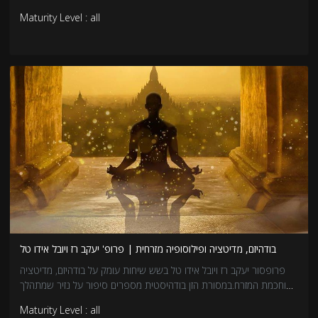
פילוסופיה?
Maturity Level : all
על כל זאת ועוד בקורס של עשרה מפגשים עם ד"ר ג'רמי פוגל וד"ר יניב
איצקוביץ
בודהיזם, מדיטציה ופילוסופיה מזרחית | פרופ' יעקב רז ויובל אידו טל
פרופסור יעקב רז ויובל אידו טל בשש שיחות עומק על בודהיזם, מדיטציה
וחכמת המזרח.במסורת הזן בודהיסטית מספרים סיפור על נזיר שמתהלך
על גדת נהר.כשהוא מביט אל מעבר לנהר, אל הגדה השנייה, הוא רואה זן
Maturity Level : all
מאסטר שעומד על הגדה.צועק הנזיר למאסטר, "איך מגיעים לגדה