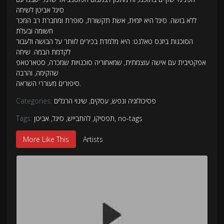
סיגל אביטן לשיחה
ללא בושה. סיגל היא יזמית, אשת תקשורת, סופרת ומחברת רב המכר
חשומה ובעלת
הסוכנות ביזנס טאלנט: היא מלמדת בכירים לוותר על הבושה ולעבור
לקדמת הבמה. שיחה
אפקטיבית עם אישה עוצמתית, שמאחוריה סוכנויות שמכרה, סטארטאפ
שהקימה, והרבה
סיפורים מעוררי השראה.
פסיכולוגיה ונפש
,
עסקים
,
שינוי הרגלים
Categories:
no-tags
,
תפסיקו
,
להתבייש
,
סיגל
,
אביטן
Tags:
More Like This
Artists