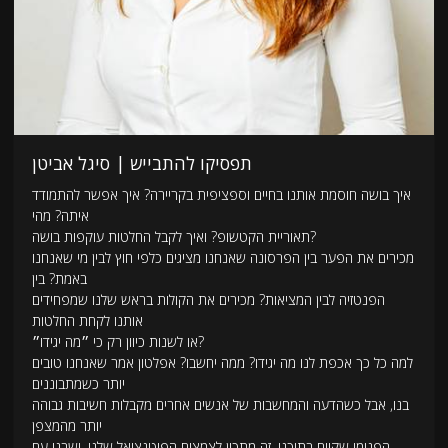
תפסיקו להתבייש | סיגל אביטן
איך בושה חוסמת אותנו בחיים וספציפית בקריירה? איך אפשר להתמודד
איתה? מהי
תאוריית הקטשופ? ואיך לקבל החלטות עוקפות בושה?
מכירים את הפער בין הפרסונה שאנחנו מציגים כלפי חוץ לבין מי שאנחנו
באמת? בין
הפנטזיה לבין המציאות? מכירים את הקולות בראש שלנו שמפחידים
אותנו לקחת החלטות
או לשנות כיוון רק כי ״מה יגידו״?
למה כל כך אכפת לנו מה יגידו? ממה יחשבו? אפלטון אמר שאנחנו טובים
יותר כשמתבוננים
בנו, אבל כשהדעה והמחשבות של אנשים אחרים מקבלות חשיבות גבוהה
יותר מהמצפן
הפנימי שקיים בתוכנו, זה מתכון לצמצום הפוטנציאל שלנו. ישבנו עם