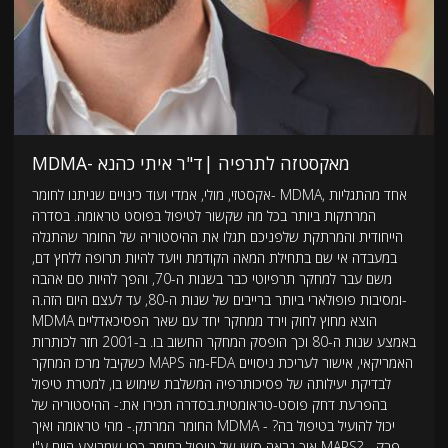
MDMA- מאקסטזה לתרפיה |ד"ר איתי כהנא
אקסטזי, מולי, אמדי ועוד כינויים שניתנו לחומר- MDMA, אחד מהתגליות
המרתקות ביותר בכל מה שקשור לטיפול בפוסט טראומה. בסדרה
הייחודית והמרתקת שלפניכם תגלו את ההיסטוריה של החומר שהתגלה
במעבדה אי שם בתחילת המאה הקודמת ויועד להיות תרופה ללחץ דם,
משם עבר למחקר תרפיוטי כבר בשנות ה-70, והפך להיות סם אהבה
ומסיבות פופולארי ביותר ברייבים של שנות ה-80, עד לעצם היום הזה.ה-
MDMA הוצא מחוץ לחוק וירד ממחקר יחד עם שאר הפסיכאדליים
באמצע שנות ה-80 וכך הופסק המחקר החשוב בו. ב-2001 חזר לכותרות
כשקיבל מרכז המחקר MAPS מה-FDA האמריקאי, אישור לעריכת ניסויים
לבדיקת יעילותה של פסיכותרפיה המשלבת שימוש בו, למטרת טיפול
בהפרעת דחק פוסט-טראומטית.בסדרה תכירו את:- ההיסטוריה של
החומר המרתק.- מהי טראומה ואיך MDMA יכול להועיל בטיפול בה? -
איך נראה סשן של טיפול בחומר כפי שמבוצע היום ע"י MAPS? - פרק