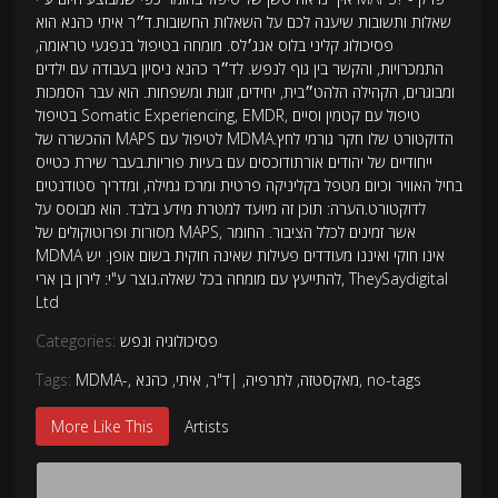
שאלות ותשובות שיענה לכם על השאלות החשובות.ד״ר איתי כהנא הוא
פסיכולוג קליני בלוס אנג׳לס. מומחה בטיפול בנפגעי טראומה,
התמכרויות, והקשר בין גוף לנפש. לד״ר כהנא ניסיון בעבודה עם ילדים
ומבוגרים, הקהילה הלהט״בית, יחידים, זוגות ומשפחות. הוא עבר הסמכות
בטיפול Somatic Experiencing, EMDR, טיפול עם קטמין וסיים
ההכשרה של MAPS לטיפול עם MDMA.הדוקטורט שלו חקר גורמי לחץ
ייחודיים של יהודים אורתודוכסים עם בעיות פוריות.בעבר שירת כטייס
בחיל האוויר וכיום מטפל בקליניקה פרטית ומרכז גמילה, ומדריך סטודנטים
לדוקטורט.הערה: תוכן זה מיועד למטרת מידע בלבד. הוא מבוסס על
מסורות ופרוטוקולים של MAPS, אשר זמינים לכלל הציבור. החומר
MDMA אינו חוקי ואיננו מעודדים פעילות שאינה חוקית בשום אופן. יש
להתייעץ עם מומחה בכל שאלה.נוצר ע"י: לירון בן ארי, TheySaydigital
Ltd
פסיכולוגיה ונפש
Categories:
no-tags
,
מאקסטזה
,
לתרפיה
,
|ד"ר
,
איתי
,
כהנא
,
MDMA-
Tags:
More Like This
Artists