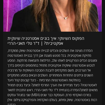
הפוקוס השיווקי: איך בונים אסטרטגיה שיווקית
אפקטיבית? | ד"ר טלי תאני-הררי
הסדרה מציגה את השלבים והכלים לבניית אסטרטגית שיווק ממוקדת,
מדויקת ואפקטיבית. בכל מפגש מוצגת אבן דרך בבניית האסטרטגיה
ומוצגים הכלים הפרקטיים לאותו שלב, הדילמות ודוגמאות מרתקות. המסע
לגיבוש אסטרטגיה שיווקית אפקטיבית מתחיל במחסומים הקיימים בדרך
אל הצרכנים, משם מתקדמים להבנת הסביבה השיווקית על מרכיביה
השונים ונידונים התחרות והמתחרים. השלבים הבאים במסע מתמקדים
בהחלטות האסטרטגיות המרכזיות - כיצד קובעים קהל היעד
לאסטרטגיה? כיצד מגדירים את הערך המרכזי למותג? וכיצד בונים תמהיל
מתאים למותג?הסדרה בהנחיית ד"ר טלי תאני-הררי, ראש התכנית לתואר
שני במנהל עסקים (MBA) במרכז האקדמי פרס, העוסקת כבר שנים
רבות באסטרטגיה, שיווק ומיתוג, בעולם האקדמיה והפרקטיקה.צילום: אילן
בנדנה