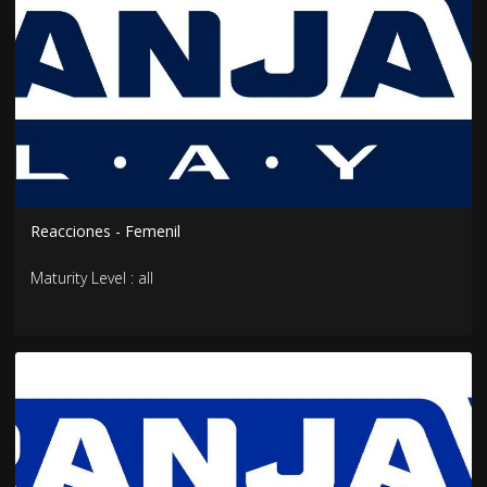
Reacciones - Femenil
Maturity Level : all