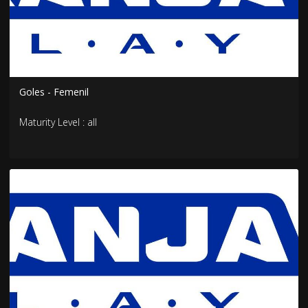
Goles - Femenil
Maturity Level : all