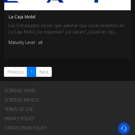
La Caja Mobil
Los Enfranjados tienen que adivinar que cosas tenemos en
La Caja Mobil ¿Se espantan? ¿Le sacan? ¿Quizá les da
miedo meter la mano? ¡Entra y descúbrelo!
Maturity Level : all
Previous
1
Next
SCREENZ ISRAEL
SCREENZ MEXICO
TERMS OF USE
PRIVACY POLICY
CANCELATION POLICY