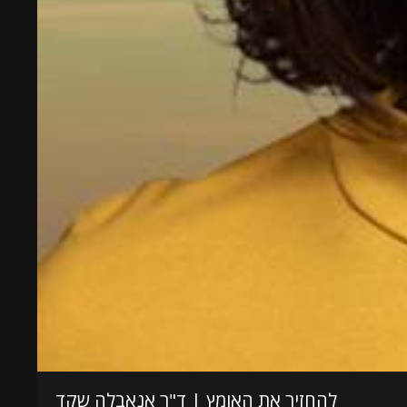
להחזיר את האומץ | ד"ר אנאבלה שקד