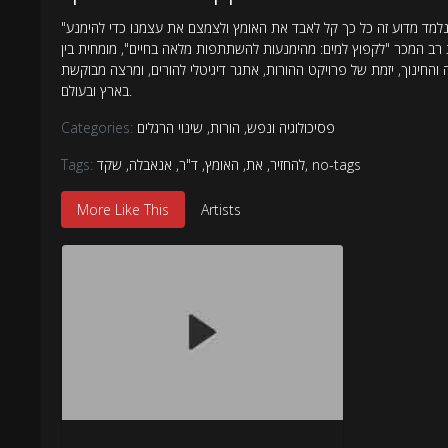
"החיים שלנו מתרחבים ומצטמצמים בהתאם למידת האומץ שלנו", אנאיס נין. הקורס הזה עוסק באומץ, מרכיב חיוני לאקטיביות, שהוא מרכיב חיוני להגשמה. נלמד מדוע זה כל כך קל לאבד את האומץ ולצמצם את עצמנו כדי להימנע
ת רב המכר "לקפוץ למים: מהימנעות להשתתפות מלאה בחיים", מומחית בין
חינוך, יזמת של פרויקט ההורות, אתגר דיגיטלי להורים, ומרצה מבוקשת
בארץ ובעולם.
פסיכולוגיה ונפש
,
הורות
,
שינוי הרגלים
Categories:
no-tags
,
להחזיר
,
את
,
האומץ
,
ד"ר
,
אנאבלה
,
שקד
Tags:
More Like This
Artists