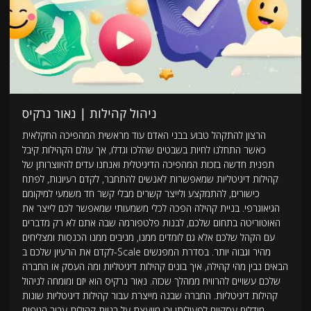
ניהול קהילות | נאור נרקיס
הרצון להתקהל טבוע בבני האדם עוד מראשית המהפיכה החקלאית
כאשר התחלנו לחיות בשבטים שהלכו וגדלו, אך עולם הקהילות קיבל
תפנית חדשה בזכות המהפיכה הדיגיטלית ואנחנו עדים להיווצרותן של
קהילות דיגיטליות שמאפשרות לאנשים להתחבר, לקדם רעיונות, לפתח
כישורים, להתמקצע ולייצר קשרים מבלי קשר חד משמעי למיקומם
הגיאוגרפי. בניית קהילה הפכה לכלי משמעותי שמאפשר לכם לייצר את
האוטוריטה בתחום שלכם, לבנות פלטפורמה שבה אתם לא רק מדברים
עם הקהל שלכם אלא גם לומדים ממנו, מניבים ממנו הכנסות ומצליחים
לקדם את הרעיון שלכם ב-Scale מהיר וגבוה יותר. בסדרת המפגשים
הבאים נבין מהי קהילה, איך בונים קהילות דיגיטליות ומה העסק או החברה
שלכם עשויים להרוויח ממהלך שכזה. נאור נרקיס הוא יזם ומומחה לניהול
קהילות דיגיטליות. החברה שבנה מייצרת עבור קהילות דיגיטליות שונות
מודלים עסקיים לפעילותן וכן מייעצת על בניית קהילות עבור הגופים