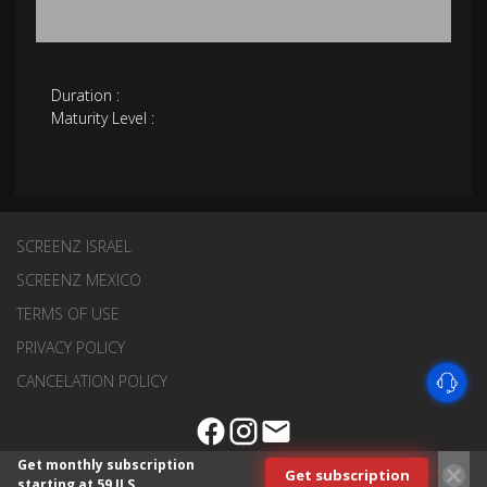
Duration :
Maturity Level :
SCREENZ ISRAEL
SCREENZ MEXICO
TERMS OF USE
PRIVACY POLICY
CANCELATION POLICY
Get monthly subscription
Get subscription
starting at 59 ILS