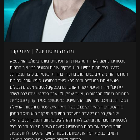
מה זה מנטורינג? | איתי קנר
מנטורינג נחשב לאחד המקצועות המתפתחים ביותר בעולם. הוא נמצא
כמעט בכל תחום בחיינו. ב-6 פרקים שונים ומגוונים נבין איך התחום
המרתק הזה משתלב במנהיגות, בחינוך, בהורות ובעסקים. כיצד מנטורינג
פוגש אותנו כמנהלים ומנהיגים? כיצד מנטורינג פוגש אותנו כהורים
לילדינו? איך הוא יכול לשרת אותנו גם בעסקים?נפגוש אנשים מובילים
בתחומם מעולם המנטורינג, אשר יעניקו לנו ערך פרקטי ויעזרו לכם לשלב
מנטורינג בחייכם עוד היום. המרואיינים במפגשים: סטלה קריוף (מנכ"לית
סודהסטרים ישראל לשעבר); כפיר גליקו, איש עסקים ומנטור; אריאלה
ישראלי, בכירה לשעבר במערכת החינוך.איתי קנר הוא מייסד המכון
למנטורינג ומנהיגות ונחשב לאחד מהחלוצים בתחום המנטורינג בישראל.
חוקר ומפתח את תחום המנטורינג למעלה מעשרים שנה ומרצה בכל
העולם. בנוסף, יסד את עמותת מנטור לחיים, שהפכה להיות צומת
מרכזית לחיילים בודדים עם שחרורם מהצבא.