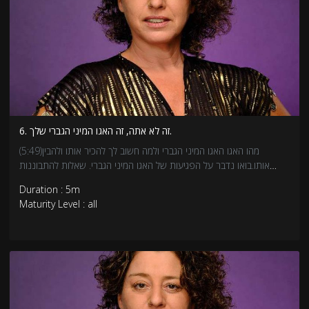
6. זה לא אתה, זה האגו המיני הגברי שלך.
(5:49)מהו האגו האגו המיני הגברי ולמה חשוב לך להכיר אותו ולהבין
אותו.בואו נדבר על הפגיעות של האגו המיני הגברי. שאלות להתבוננות
אישית:- מה עושה טוב, מה "מרים" לאגו המיני שלך?- מהם הדברים
Duration : 5m
שמשפיעים לרעה על האגו המיני שלך?- מה מעצים את הערך העצמי
Maturity Level : all
המיני שלך?