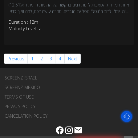
(12:51)אחת הנקודות הכואבות לזוגות רבים בהקשר של המיניות הזוגית היא
"מי יוזם". לרוב ה"נטל" נופל על הגברים. מה זה עושה לכם, למה ואיך כדאי
לכולנו לשחרר את הגברים ולחלוק ביוזמה.
Duration : 12m
Maturity Level : all
Previous
1
2
3
4
Next
SCREENZ ISRAEL
SCREENZ MEXICO
TERMS OF USE
PRIVACY POLICY
CANCELATION POLICY