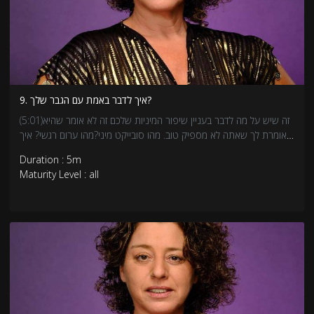
9. איך לדבר באמת עם הגבר שלך?
(5:01)זה שיש על מה לדבר בעניין שיפור המיניות שלכם זה לא אומר שהיא
אומרת לך שאתה לא מספיק טוב. מהו סובייקט מיני?מהו ערום רגשי? איך
לומדים לעשות מיניות שהיא ביטוי של אהבה אמיתית?אנחנו מתחילים
Duration : 5m
להתקרב למיניות בין אנשים אמיתים...המיניות של הגבר הרגיש, שזה גם
Maturity Level : all
אתה.