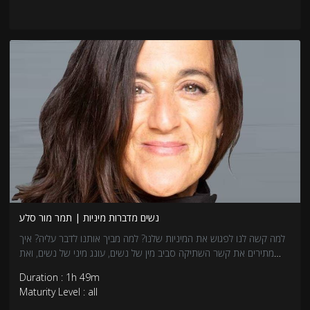
Head, Heart & Ballsהסדנאות, הריטריטים, המפגשים וההרצאות שלו
עזרו לאנשים ברחבי העולם לחבר בין המיניות, הרגשות והגוף שלהם.נוצר
בשיתוף עם: לירון בן ארי, TheySaydigital LTD
נשים מדברות מיניות | תמר מור סלע
למה קשה לנו לפגוש את המיניות שלנו? למה מביך אותנו לדבר עליה? איך
מתירים את קשר השתיקה סביב מין של נשים, עונג מיני של נשים, ואת
היחסים הסבוכים בין נשים לגופן? מפגש הקרנה ושיחה עם היוצרת תמר
Duration : 1h 49m
מור סלע. מחברת רב המכר "ערות. נשים מדברות מיניות" ויוצרת הסדרה
Maturity Level : all
התיעודית "ערות" יחד עם הבמאית עדי ארבל. במפגש נקרין את פרק מתוך