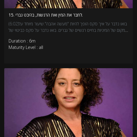
15. לחבר את המין ואת הרגשות, בהיבט גברי.
(6:02)בואו נדבר על איך סקס הופך להיות "מעשה אהבה".שיעור מיוחד על
המקום של המיניות בחיים רגשיים של גברים. בואו נדבר על סקס כביטוי של
הגוף הרגשי ולא רק של אנרגיה מינית, ונלמד להביא את הרגשות שלנו
Duration : 6m
למיניות. זה שיעור חשוב לחיים של כולנו, על איך אנחנו נכנסים לתוך
Maturity Level : all
המפגש המיני שלנו.