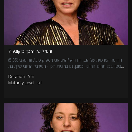
7. הגודל של ה"כן" כן קובע!
(5:35)הדרמה המרכזית של הגבריות היא "האם אני מספיק טוב", וזה מקבל
ביטוי בכל תחומי החיים, וכמובן, גם במיניות. לכן - הפידבק החיובי שלך, בת
או בן הזוג של גבר, כאשר הוא מגיע בנדיבות, הוא ממש בונה את האגו. זאת
Duration : 5m
ועוד, על איך לטפח אגו מיני גברי מועצם.
Maturity Level : all