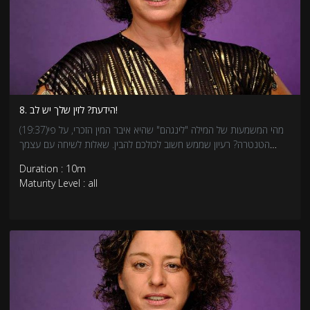
8. הידעת? לזין שלך יש לב!
(19:37)מהי המשמעות של המילה "לינגהם" שהיא איבר המין הזכרי, על פי
הטנטרה? רעיון שממש חשוב לכולכם להבין. שאלות לשיחה עם עצמך
שמתוכה אתה מוזמן לשתף או לשמור לעצמך:- מתי חווית מבוכה, בושה או
Duration : 10m
אשמה בגלל שיש לך זין?- האם מישהו או מישהי אי פעם פגעו בך או
Maturity Level : all
ברגשות שלך בגלל שיש לך זין?- האם אתה אוהב את הזין שלך? איזה רגשות
אתה מרגיש אליו?