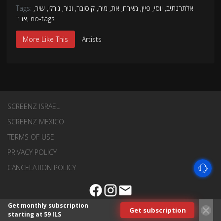
אלתרנתיב
,
יוסי
,
פיין
,
מארח
,
את
,
מיה
,
קוסובר
,
וניר
,
גורלי
,
שיר
,
Tags:
no-tags
,
אחד
More Like This
Artists
SCREENZ ISRAEL
SCREENZ MEXICO
TERMS OF USE
PRIVACY POLICY
CANCELATION POLICY
Get monthly subscription
Get subscription
starting at 59 ILS