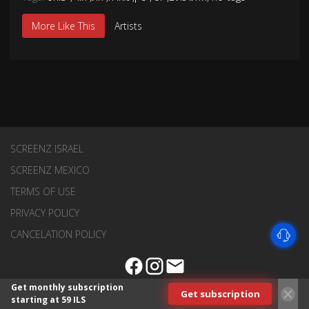
More Like This
Artists
SCREENZ ISRAEL
SCREENZ MEXICO
TERMS OF USE
PRIVACY POLICY
CANCELATION POLICY
Get monthly subscription
Get subscription
starting at 59 ILS