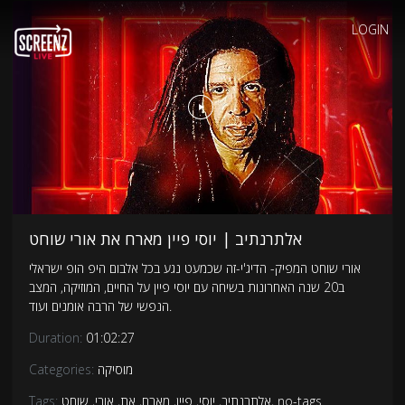
LOGIN
אלתרנתיב | יוסי פיין מארח את אורי שוחט
אורי שוחט המפיק- הדיג'י-זה שכמעט נגע בכל אלבום היפ הופ ישראלי
ב20 שנה האחרונות בשיחה עם יוסי פיין על החיים, המוזיקה, המצב
הנפשי של הרבה אומנים ועוד.
Duration:
01:02:27
מוסיקה
Categories:
no-tags
,
אלתרנתיב
,
יוסי
,
פיין
,
מארח
,
את
,
אורי
,
שוחט
Tags: