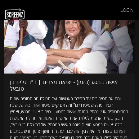
LOGIN
אישה במסע (בזמן) - יציאת מצרים | ד"ר גלית בן
טובאל
ומה אם הסיפורים על תחילת האנושות ועל תחילת ההיסטוריה שונים
לגמרי ממה שסיפרו לנו? ומה אם קיים סיפור אחר, כזה שנישכח
מההיסטוריה או שנמחק ממנה? אישה במסע – סיפור אישי, מרגש, ואמיץ
חובק יבשות וארצות לגילוי האמת האישית והאמת על תחילת האנושות
כולה. אישה במסע הוא סיפורה האישי המרתק של דר’ גלית בן טובאל,
המחבר בצורה מדהימה בין הווה עבר ועתיד. החושף צופן חדש בכתבים
העתיקים לגילוי האמת. ד"ר גלית בן טובאל ,בעלת דוקטורט באגיפטולוגיה