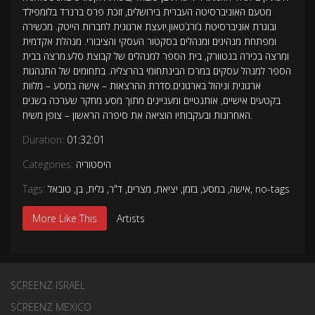
מטעם האוניברסיטה העברית בירושלים, זוכת פרס ברנרד בלומפילד
ובוגרת אוניברסיטת ג’ורג’טאון.יועצת ארגונית לחברות הייטק. מכשירה
ומפתחת מנהיגים ומנהלים בסקטור העסקי והציבורי. מנהלת אקדמית
ומרצה בכירה בנטוורק, בית הספר למנהלים של קבוצת סלע.מרצה בבית
הספר למנהל עסקים במרכז הבינתחומי בהרצליה. בתחומים של התנהגות
ארגונית וניהול בארגונים.סדרת ההרצאות – אישה במסע – מלוות
בקטעים אישיים, אותנטיים ומעניינים מתוך מסע מחקר שערכה בשנים
האחרונות ובעקבותיו הוציאה את סיפרה הראשון – צופן משיח.
Duration:
01:32:01
היסטוריה
Categories:
no-tags
,
אישה
,
במסע
,
בזמן
,
יציאת
,
מצרים
,
ד"ר
,
גלית
,
בן
,
טובאל
Tags:
More Like This
Artists
SCREENZ ISRAEL
SCREENZ MEXICO