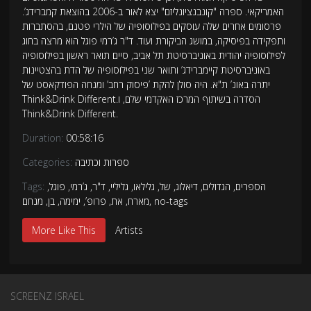
האמריקאי. ספרה "קונבנציונליזם" יצא לאור ב-2006 בהוצאת קמברידג’.
פרסומים אחרים שלה עוסקים בפילוסופיה של הילרי פטנם, בהסתברות
ותפקידה בפיסיקה, במושג הביקורת ועוד. ד"ר ג’רמי פוגל הוא מרצה בחוג
לפילוסופיה יהודית באוניברסיטת תל אביב, סיים תואר ראשון בפילוסופיה
באוניברסיטת קיימברידג’ ותואר שני בפילוסופיה של הדת בהצטיינות
יתרה באונ’ ת"א. היה סולן להקת ’פיסוק רחב’ ומנחה הפודקאסט של
Think&Drink Different.הסדרה בשיתוף המרכז האקדמי שלם, ו
Think&Drink Different.
Duration:
00:58:16
ספרות וכתיבה
Categories:
הספרים
,
הגדולים
,
דיאלוג
,
של
,
גלילאו
,
גליליי
,
ד"ר
,
ג’רמי
,
פוגל
,
Tags:
no-tags
,
מארח
,
את
,
פרופ’
,
ימימה
,
בן
,
מנחם
More Like This
Artists
SCREENZ ISRAEL