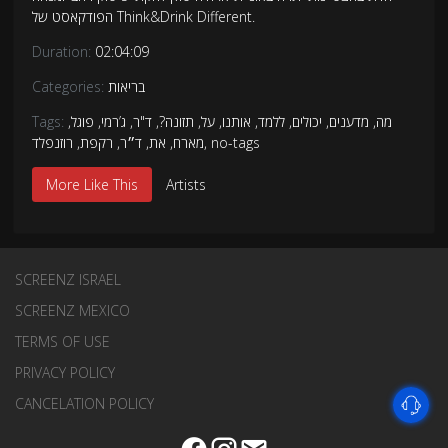
הפודקאסט של Think&Drink Different.
Duration:
02:04:09
בריאות
Categories:
מה
,
מדענים
,
יכולים
,
ללמד
,
אותנו
,
על
,
תזונה?
,
ד"ר
,
ג’רמי
,
פוגל
,
Tags:
no-tags
,
מארח
,
את
,
ד״ר
,
רקפת
,
רוזנפלד
More Like This
Artists
SCREENZ ISRAEL
SCREENZ MEXICO
TERMS OF USE
PRIVACY POLICY
CANCELATION POLICY