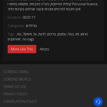
קהילת הפייסבוק נינג׳ה פיננסית, מתמחה במיסוי ו Personal finance,
יועץ פיננסי לפרטיים וחברות ובעבר אנליסט בקרנות גידור.
Duration:
00:01:11
טריילרים
Categories:
פרומו
,
מה
,
בעלי
,
עסקים
,
צריכים
,
לדעת
,
על
,
מיסים?
,
נתי
,
Tags:
no-tags
,
אהרונוביץ'
More Like This
Artists
SCREENZ ISRAEL
SCREENZ MEXICO
TERMS OF USE
PRIVACY POLICY
CANCELATION POLICY