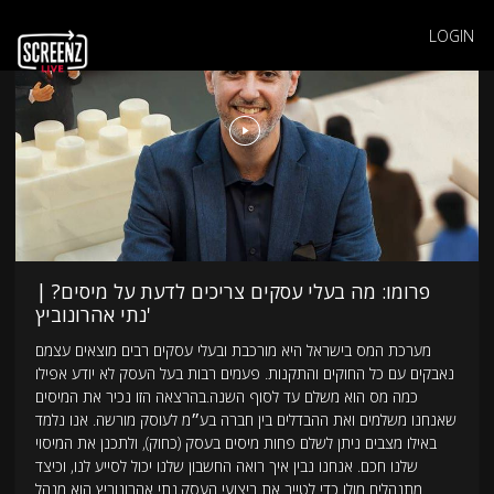
LOGIN
פרומו: מה בעלי עסקים צריכים לדעת על מיסים? |
נתי אהרונוביץ'
מערכת המס בישראל היא מורכבת ובעלי עסקים רבים מוצאים עצמם
נאבקים עם כל החוקים והתקנות. פעמים רבות בעל העסק לא יודע אפילו
כמה מס הוא משלם עד לסוף השנה.בהרצאה הזו נכיר את המיסים
שאנחנו משלמים ואת ההבדלים בין חברה בע״מ לעוסק מורשה. אנו נלמד
באילו מצבים ניתן לשלם פחות מיסים בעסק (כחוק), ולתכנן את המיסוי
שלנו חכם. אנחנו נבין איך רואה החשבון שלנו יכול לסייע לנו, וכיצד
מתנהלים מולו כדי לטייב את ביצועי העסק.נתי אהרונוביץ הוא מנהל