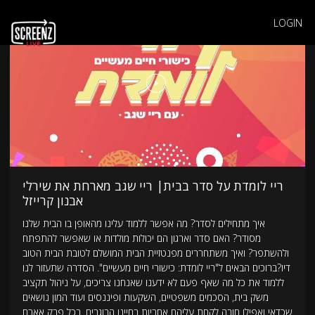
LOGIN
ריי לומדת על סדר בבית| ריי שגב מארחת את שירלי
אבנון קרייזל
איך מתחילים לסדר? מה אפשר ללמוד עלינו מהאופן בו הבית שלנו
מסודר? האם סדר וארגון הם יכולות מולדות או שאפשר להתפתח
ולהשתפר? ואיך משתחררים מפנטזיית הבית המושלם לטובת הבית הטוב
דיו?ברוכים הבאים ל"ריי לומדת: כישורי חיים מעשיים". הסדרה שתעזור לנו
ללמוד את כל מה שאף פעם לא ידענו שאנחנו צריכים, על ניהול תקציב
משק בית, הסכמים משפטיים, השקעות ופיננסים ועוד המון נושאים
שכדאי ואפילו חובה לקחת עליהם אחריות בחיינו הבוגרים. בכל פרק אארח