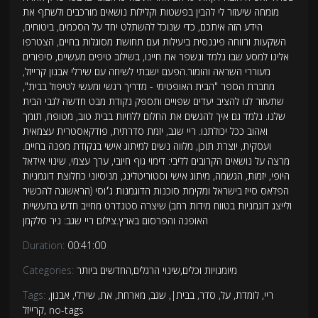
מומחה שיעזור לי להבין בפשטות וקלילות נושאים מורכבים ולשתף את
הידע הזה איתכם, כדי שנוכל להשתלט יחד על הסכמים, ביטוחים,
השקעות ורווחה פיננסית ביעילות ועם תחושת מסוגלות בחיים, הצטרפו
אלינו למסע שבו נלמד ונשפר את חיינו, בשילוב טיפים מעשיים, סיפורים
מעוררי השראה והומור.הפעם ישבתי לשיחה עם שירלי אבנון קרייזל,
מחברת הספר "הבית האופטימי - מדריך רגשי ומעשי לטיפול בבית",
שתעזור לנו להציב יעדים שפויים ותספק נקודת מבט חדשה לגבי הבית
שלנו. נלמד גם איך להגשים את החלום ללחיות בבית טוב, מטופח, תומך
ואהוב ככל יכולתנו. ריי שגב, יזמת סדרתית, פודקאסטרית עצמאית
ועסקית, יוצרת תוכן, מלווה נשים למיתוג אישי בנקודת מפנה בחיים.
מרצה על נושאים הקרובים לליבי: דימוי גוף חיובי, ערך עצמי, שינוי אידאל
היופי, יזמות, הגשמה, מיתוג אישי וסטוריטלינג, מניסיוני כחלוצת דוגמניות
הפלאס סייז בישראל ומקימת סוכנות הדוגמנות ג׳וסי (הראשונה להכשיר
ולייצג דוגמניות בטווח מידות רחב) שיצרה סטנדרט מחייב חדש בתעשיית
האופנה והפרסום בארץ.צילום ריי שגב: ניר סלקמן
Duration:
00:41:00
מיומנויות וכלים
,
שינוי הרגלים
,
החדשים ביותר
Categories:
ריי
,
לומדת
,
על
,
סדר
,
בבית|
,
שגב
,
מארחת
,
את
,
שירלי
,
אבנון
,
Tags:
no-tags
,
קרייזל