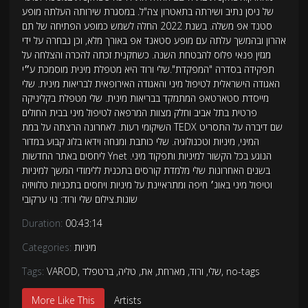
של ניסן נתיב ושירתה בתאטרון צה"ל. במסגרת שירותה העלתה מופע
סטנד אפ משלה. בשנת 2022 החלה לשמש כמופע הפתיחה של תם
אהרון ובהמשך עלתה עם מופע סטאנד אפ באורך מלא, וכן נבחרה על ידי
מגזין פנאי פלוס להבטחת השנה. כשחקנית זכתה להכרה והצלחה על
תפקידה בסדרה "המפקדת".שלי ורוד היא מטפלת מינית מוסמכת ע״י
האגודה הישראלית לטיפול מיני והאגודה האירופאית לבריאות מינית. שלי
מייסדת סטארטאפ המתמקד בבריאות מינית. שלי מטפלת בקליניקה
פרטית בתל אביב וחלק מצוות המרפאה לטיפול מיני בבית החולים
השיקומי רעות. לאחרונה הרצתה על במת TEDX שם דיברה על התסריט
המיני, מיניות וטכנולוגיה. שלי כותבת ומנחה וידאו בלוג קבוע במדור
ליחסים באתר החדשות Ynet הנוגע בכל הקשור למיניות ותפקוד מיני.
בשנים האחרונות שלי מלמדת קורסים בתכנית ללימודי המשך למיניות
וטיפול מיני באונ׳ חיפה ומתראיינת על מיניות ויחסים בתכניות טלוויזיה
שונות.צילום שלי ורוד: נוי ערקובי
Duration:
00:43:14
מיניות
Categories:
no-tags
,
שלי
,
ורוד
,
מארחת
,
את
,
טליה
,
ברטפלד
,
VAROD
Tags:
More Like This
Artists