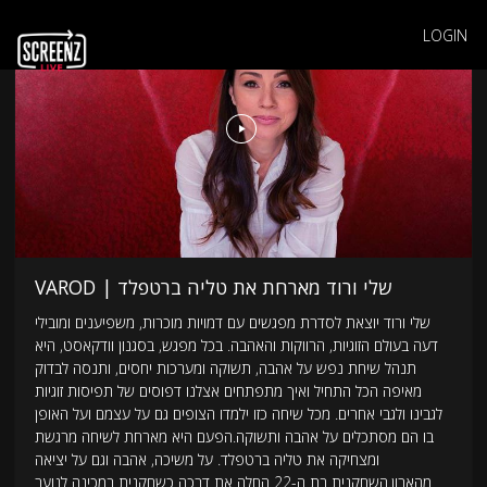
LOGIN
VAROD | שלי ורוד מארחת את טליה ברטפלד
שלי ורוד יוצאת לסדרת מפגשים עם דמויות מוכרות, משפיענים ומובילי
דעה בעולם הזוגיות, הרווקות והאהבה. בכל מפגש, בסגנון וודקאסט, היא
תנהל שיחת נפש על אהבה, תשוקה ומערכות יחסים, ותנסה לבדוק
מאיפה הכל התחיל ואיך מתפתחים אצלנו דפוסים של תפיסות זוגיות
לגבינו ולגבי אחרים. מכל שיחה כזו ילמדו הצופים גם על עצמם ועל האופן
בו הם מסתכלים על אהבה ותשוקה.הפעם היא מארחת לשיחה מרגשת
ומצחיקה את טליה ברטפלד. על משיכה, אהבה וגם על יציאה
מהארון.השחקנית בת ה-22 החלה את דרכה כשחקנית במכינה לנוער