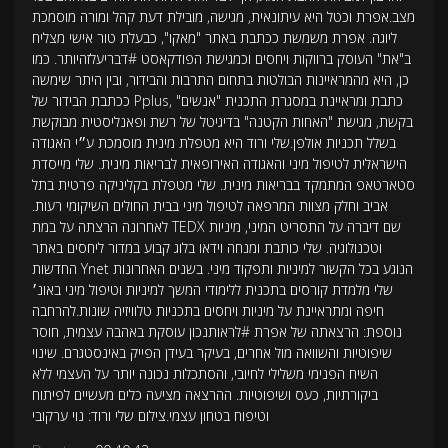
מצב.אפרת וכטל היא עיתונאית, מגישה, מובילת דעת קהל ומורה מוסמכת
ליוגה. אפרת משמשת ככתבת באתר "מאקו", כבעלת טור אישי מצליח
ב"את" העוסק ברווקות ויחסים וכמגישת הפודקאסט #דבריעלזהיותר. כמו
כן, היא מהמראיינות הבולטות בתחום התרבות והבידור, ובין היתר שימשה
ככתבת הבידור של Pplus, כתבת ומראיינת במסגרת התכנית "אנשים"
בקשת, מגישת "האחות הקטנה" בדיגיטל של רשת ופאנליסטית מבוקשת
בשלל תכניות אולפן.שלי ורוד היא מטפלת מינית מוסמכת ע״י האגודה
הישראלית לטיפול מיני והאגודה האירופאית לבריאות מינית. שלי מייסדת
סטארטאפ המתמקד בבריאות מינית. שלי מטפלת בקליניקה פרטית בתל
אביב וחלק מצוות המרפאה לטיפול מיני בבית החולים השיקומי רעות.
לאחרונה הרצתה על במת TEDX שם דיברה על התסריט המיני, מיניות
וטכנולוגיה. שלי כותבת ומנחה וידאו בלוג קבוע במדור ליחסים באתר
החדשות Ynet הנוגע בכל הקשור למיניות ותפקוד מיני. בשנים האחרונות
שלי מלמדת קורסים בתכנית ללימודי המשך למיניות וטיפול מיני באונ׳
חיפה ומתראיינת על מיניות ויחסים בתכניות טלוויזיה שונות.להרחבה
נוספת: הרצאתה של אפרת #לראותנכון עוסקת באהבה עצמית, חוסר
שיפוטיות והשוואה מול אחרים, בעיקר בעידן הפייק באינסטגרם. שינוי
השיח הפנימי משלילי לחיובי, והסתכלות נכונה יותר על העצמי ללא
ביקורתיות, כעס ושיפוטיות. ההרצאה מציעה כלים מעשיים לפיתוח
וטיפוח בטחון עצמי.צילום שלי ורוד: נוי ערקובי