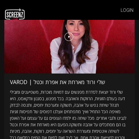
LOGIN
VAROD | שלי ורוד מארחת את אפרת וכטל
שלי ורוד יוצאת לסדרת מפגשים עם דמויות מוכרות, משפיענים ומובילי
דעה בעולם הזוגיות, הרווקות והאהבה. בכל מפגש, בסגנון וודקאסט, היא
תנהל שיחת נפש על אהבה, תשוקה ומערכות יחסים, ותנסה לבדוק
מאיפה הכל התחיל ואיך מתפתחים אצלנו דפוסים של תפיסות זוגיות
לגבינו ולגבי אחרים. מכל שיחה כזו ילמדו הצופים גם על עצמם ועל האופן
בו הם מסתכלים על אהבה ותשוקה.הפעם היא מארחת את אפרת וכטל
לשיחה אינטימית ומעוררת השראה על יחסים, רווקות, אהבה, מיניות
והרצון למציאת אהבת אמת, אך לצד זאת לחיות את החיים במלואם בכל