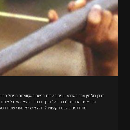
דנדן בולוטין עבד כארבע שנים ביערות הגשם באקוואדור בניהול פר
אינדיאנים המהווים "בנק ידע" הולך ונכחד. הרצאה על כל אותם
מתחתנים בשבט הקיצואה? למה איש לא מעז לשטח הטאגאריס? ולמה כולם חוששים מהווהורנים? כל זאת ועוד בהרצאה על יערות הגשם.הרצאתו של דנדן בולוטין, אתנובוטנאי, טיילן מקצועי, כתב ומוביל משלחות מחקר.