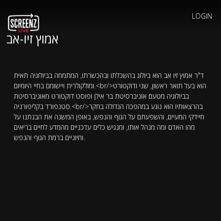
LOGIN
אמוץ זיו-אב
ד"ר אמוץ זיו אב הוא ביולוג בהשכלתו ובהכשרתו, המתמחה בביולוגיה תאית
ומולקולרית ויישומם בחיי היומיום.<br/>הוא בעל תואר ראשון, שני ודוקטורט
בביולוגיה מטעם אוניברסיטת בר אילן ופוסט דוקטורט מאוניברסיטת
סטנפורד בקליפורניה.<br/>בהרצאותיו הוא נוגע במהפכה הגדולה בחקר
חיידקי המעיים, והשפעתם על הגוף והנפש, באופן המשנה את הבנתנו על
מהו האדם ומה מנהל אותו, ומנגיש כלים עדכניים מהמדע לחיים בריאים
וחיוניים ברמת הגוף והנפש.